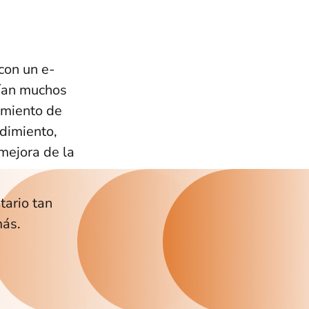
con un e-
nían muchos
amiento de
dimiento,
 mejora de la
tario tan
más.