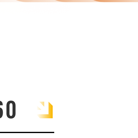
60
ategia, productos,