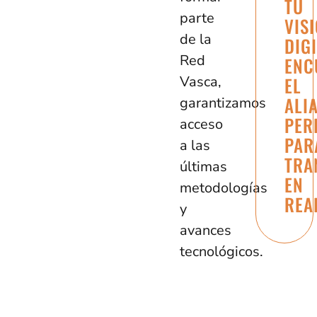
TU
parte
VIS
de la
DIG
Red
ENC
Vasca,
EL
ALI
garantizamos
PER
acceso
PAR
a las
TRA
últimas
EN
metodologías
REA
y
avances
tecnológicos.