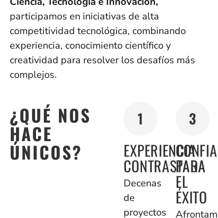
Ciencia, Tecnología e Innovación,
participamos en iniciativas de alta
competitividad tecnológica, combinando
experiencia, conocimiento científico y
creatividad para resolver los desafíos más
complejos.
¿QUÉ NOS
HACE
ÚNICOS?
EXPERIENCIA
CONFI
CONTRASTADA
PARA
EL
Decenas
ÉXITO
de
proyectos
Afrontam