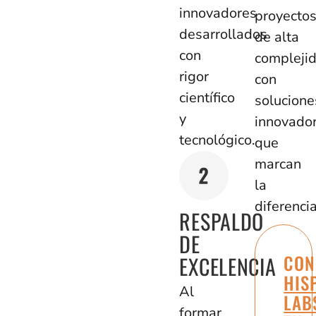
innovadores
proyecto
desarrollados
de alta
con
compleji
rigor
con
científico
solucione
y
innovado
tecnológico.
que
marcan
la
diferencia
RESPALDO
DE
CON
EXCELENCIA
HIS
Al
LAB
formar