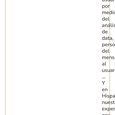
por
medi
del
análi
de
data,
perso
del
mens
al
usuar
…
Y
en
Hispa
nuest
exper