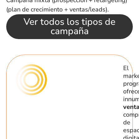
Campaña mixta (prospección + retargeting)
(plan de crecimiento + ventas/leads).
Ver todos los tipos de
campaña
El
marke
progr
ofrec
innu
venta
comp
de
espac
digit