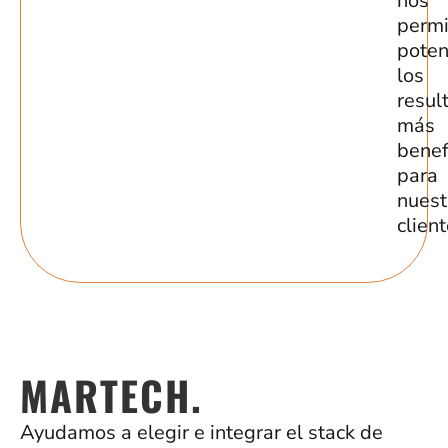
nos
permi
poten
los
resul
más
benef
para
nuest
client
MARTECH.
Ayudamos a elegir e integrar el stack de