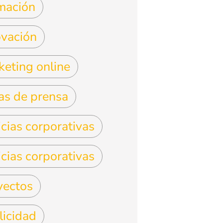
mación
ovación
keting online
as de prensa
cias corporativas
cias corporativas
yectos
licidad