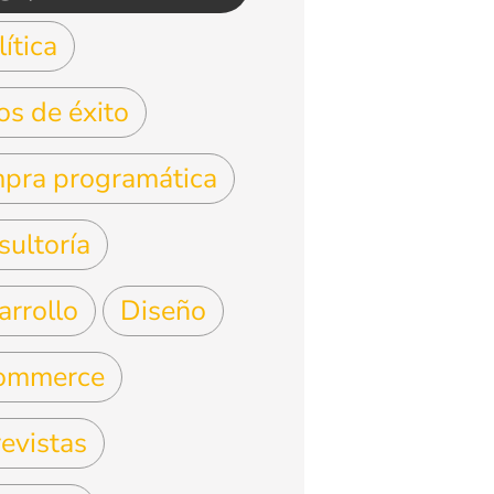
ítica
os de éxito
pra programática
sultoría
arrollo
Diseño
ommerce
evistas