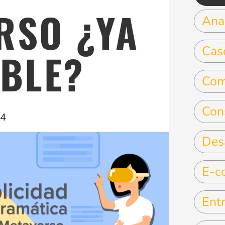
RSO ¿YA
Anal
Cas
IBLE?
Com
Con
24
Des
E-c
Entr