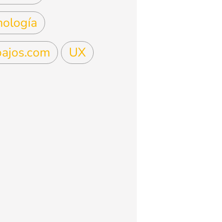
nología
bajos.com
UX