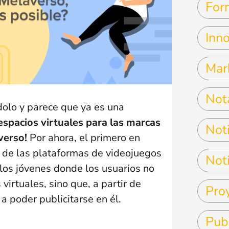
For
Inn
Mar
Not
lo y parece que ya es una
 espacios virtuales para las marcas
Noti
verso!
Por ahora, el primero en
a de las plataformas de videojuegos
Noti
 los jóvenes donde los usuarios no
irtuales, sino que, a partir de
Pro
a poder publicitarse en él.
Pub