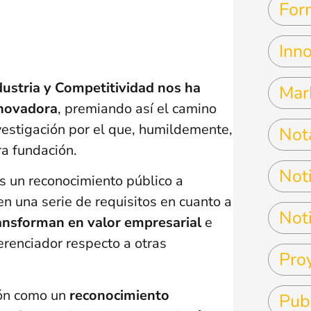
For
Inn
dustria y Competitividad nos ha
Mar
nnovadora
, premiando así el camino
vestigación por el que, humildemente,
Not
a fundación.
Noti
s un reconocimiento público a
 una serie de requisitos en cuanto a
Noti
ransforman en valor empresarial
e
erenciador respecto a otras
Pro
ión como un
reconocimiento
Pub