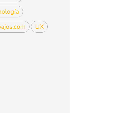
nología
bajos.com
UX