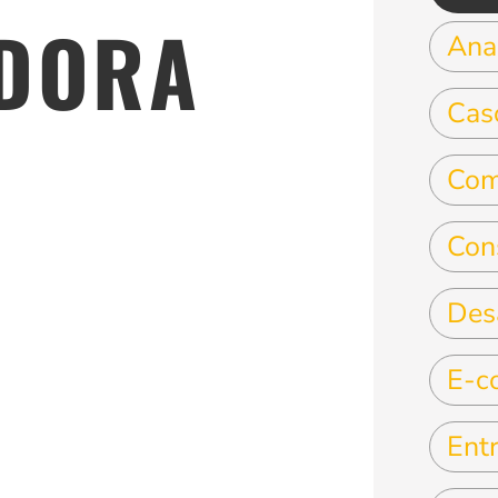
DORA
Anal
Cas
Com
Con
Des
E-c
Entr