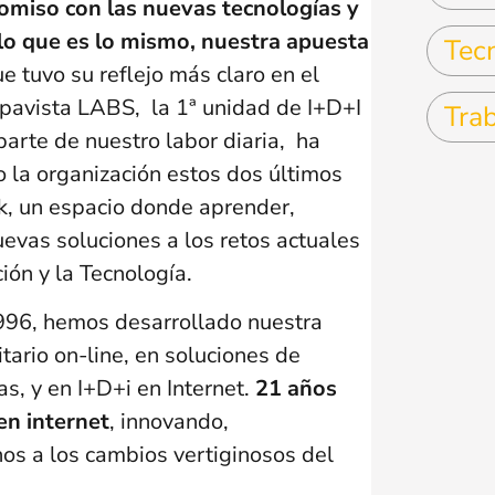
romiso con las nuevas tecnologías y
 lo que es lo mismo, nuestra apuesta
Tec
e tuvo su reflejo más claro en el
pavista LABS, la 1ª unidad de I+D+I
Tra
parte de nuestro labor diaria, ha
o la organización estos dos últimos
k, un espacio donde aprender,
uevas soluciones a los retos actuales
ción y la Tecnología.
996, hemos desarrollado nuestra
tario on-line, en soluciones de
s, y en I+D+i en Internet.
21 años
 en internet
, innovando,
s a los cambios vertiginosos del