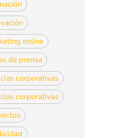
mación
ovación
keting online
as de prensa
cias corporativas
cias corporativas
yectos
licidad