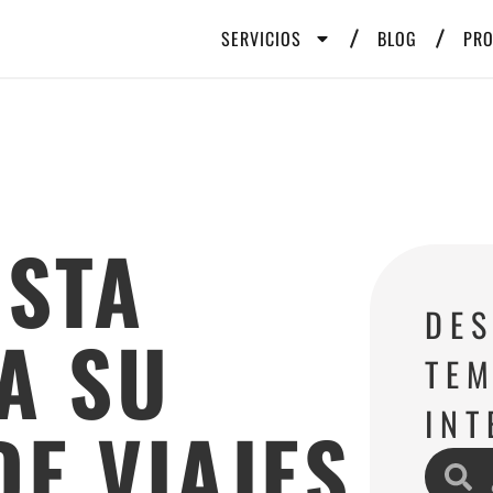
SERVICIOS
BLOG
PR
ISTA
DE
A SU
TEM
INT
DE VIAJES