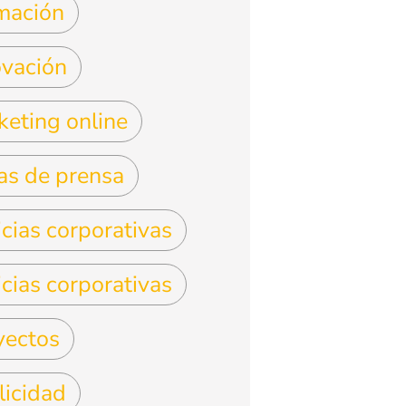
mación
ovación
keting online
as de prensa
cias corporativas
cias corporativas
yectos
licidad