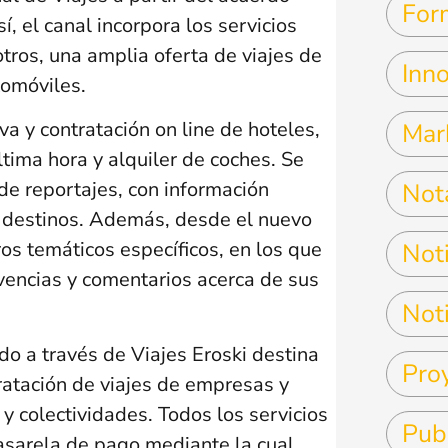
For
í, el canal incorpora los servicios
 otros, una amplia oferta de viajes de
Inn
tomóviles.
a y contratación on line de hoteles,
Mar
ltima hora y alquiler de coches. Se
 de reportajes, con información
Not
es destinos. Además, desde el nuevo
ros temáticos específicos, en los que
Noti
ivencias y comentarios acerca de sus
Noti
do a través de Viajes Eroski destina
Pro
ratación de viajes de empresas y
 y colectividades. Todos los servicios
Pub
asarela de pago mediante la cual