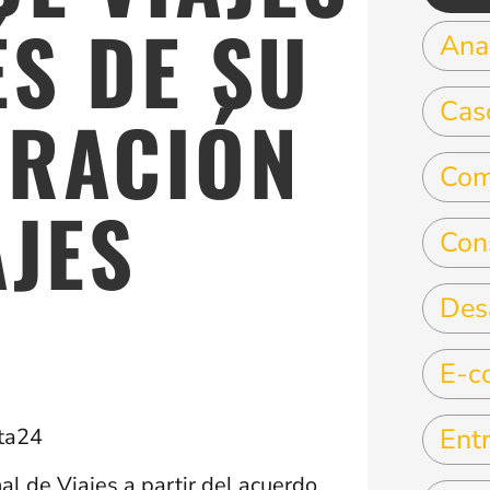
ÉS DE SU
Anal
Cas
RACIÓN
Com
AJES
Con
Des
E-c
Entr
sta24
l de Viajes a partir del acuerdo