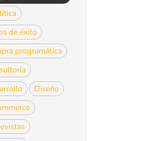
ítica
os de éxito
pra programática
sultoría
arrollo
Diseño
ommerce
evistas