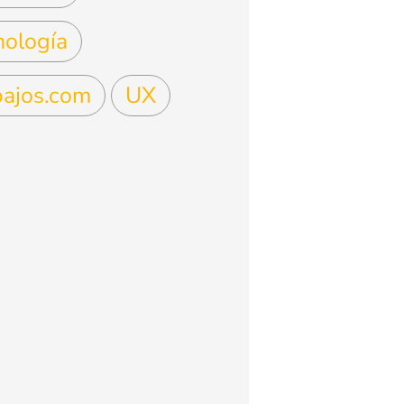
nología
bajos.com
UX