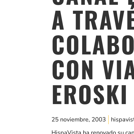
A TRAV
COLABO
CON VI
EROSKI
25 noviembre, 2003
hispavi
HispaVista ha renovado su cana