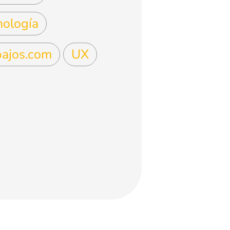
nología
bajos.com
UX