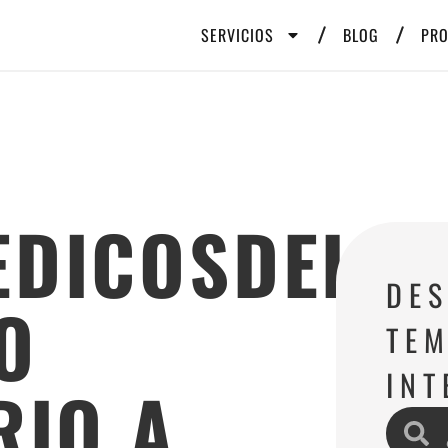
SERVICIOS
BLOG
PR
DICOSDELMU
DE
O
TEM
INT
RIO A