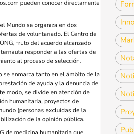
jos.com pueden conocer directamente
For
Inn
del Mundo se organiza en dos
ofertas de voluntariado. El Centro de
Mar
ONG, fruto del acuerdo alcanzado
nternauta responder a las ofertas de
Not
miento al proceso de selección.
 se enmarca tanto en el ámbito de la
Noti
prestación de ayuda y la denuncia de
ste modo, se divide en atención de
Noti
ión humanitaria, proyectos de
 mundo (personas excluidas de la
Pro
bilización de la opinión pública.
Pub
 de medicina humanitaria que,