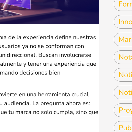
For
Inn
ía de la experiencia define nuestras
Mar
usuarios ya no se conforman con
unidireccional. Buscan involucrarse
Not
almente y tener una experiencia que
tomando decisiones bien
Noti
Noti
nvierte en una herramienta crucial
tu audiencia. La pregunta ahora es:
Pro
ue tu marca no solo cumpla, sino que
Pub