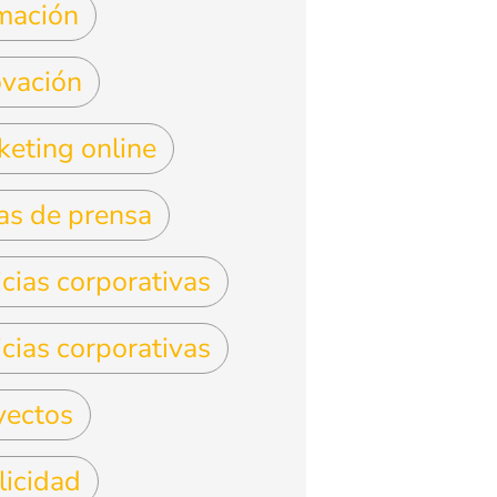
mación
ovación
keting online
as de prensa
cias corporativas
cias corporativas
yectos
licidad