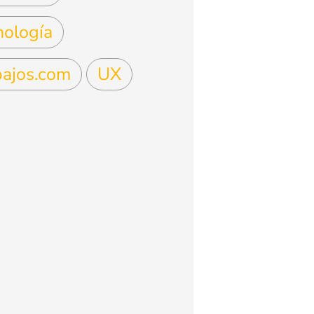
nología
bajos.com
UX