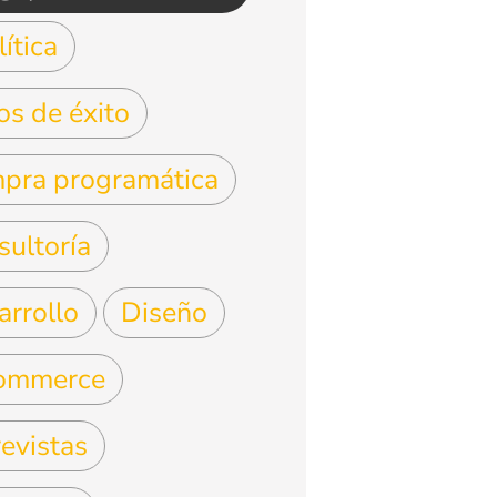
ítica
os de éxito
pra programática
sultoría
arrollo
Diseño
ommerce
evistas