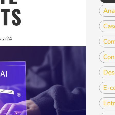
TS
Anal
Cas
sta24
Com
Con
Des
E-c
Entr