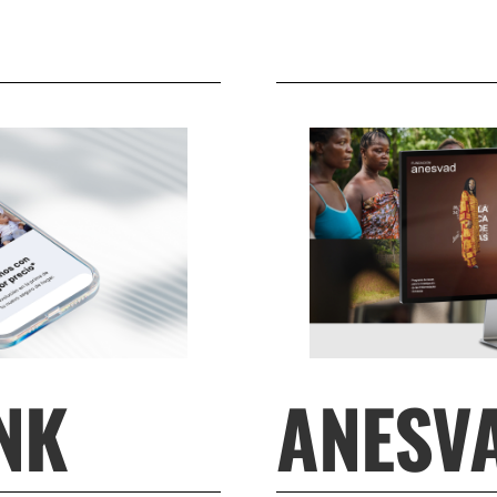
NK
ANESV